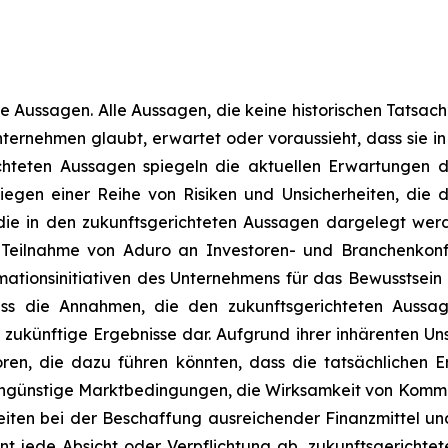
e Aussagen. Alle Aussagen, die keine historischen Tatsache
ernehmen glaubt, erwartet oder voraussieht, dass sie in
chteten Aussagen spiegeln die aktuellen Erwartungen d
iegen einer Reihe von Risiken und Unsicherheiten, die 
 die in den zukunftsgerichteten Aussagen dargelegt werd
 Teilnahme von Aduro an Investoren- und Branchenkonf
ormationsinitiativen des Unternehmens für das Bewussts
 die Annahmen, die den zukunftsgerichteten Aussage
zukünftige Ergebnisse dar. Aufgrund ihrer inhärenten Uns
oren, die dazu führen könnten, dass die tatsächlichen 
günstige Marktbedingungen, die Wirksamkeit von Kommuni
iten bei der Beschaffung ausreichender Finanzmittel un
 jede Absicht oder Verpflichtung ab, zukunftsgerichtet