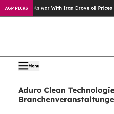
’t
As war With Iran Drove oil Prices Higher, Tru
AGP PICKS
Menu
Aduro Clean Technologie
Branchenveranstaltung