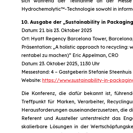
sich während der Teilnahme an der Messe d
Hydrochemolytic™-Technologie sowohl in informel
10. Ausgabe der „Sustainability in Packagin
Datum: 21. bis 23. Oktober 2025
Ort: Hyatt Regency Barcelona Tower, Barcelona
Präsentation: „A holistic approach to recycling: w
rentabel zu machen)“ Eric Appelman, CRO
Datum: 23. Oktober 2025, 11:30 Uhr
Messestand: 4 – Gastgeberin Stefanie Steenhuis
Website:
https://www.sustainability-in-packagi
Die Konferenz, die dafür bekannt ist, führe
Treffpunkt für Marken, Verarbeiter, Recycling
Herausforderungen auseinanderzusetzen, die die
Referent und Aussteller unterstreicht das E
skalierbare Lösungen in der Wertschöpfungske