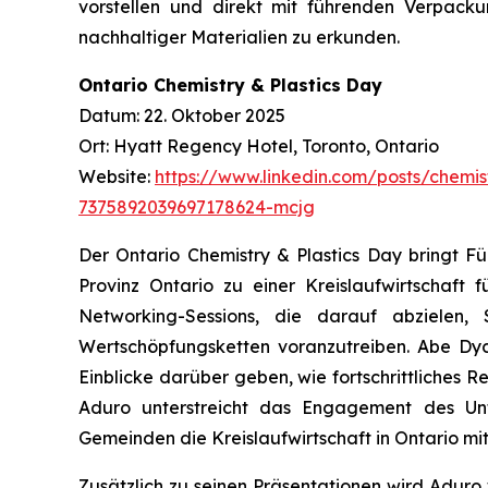
vorstellen und direkt mit führenden Verpac
nachhaltiger Materialien zu erkunden.
Ontario Chemistry & Plastics Day
Datum: 22. Oktober 2025
Ort: Hyatt Regency Hotel, Toronto, Ontario
Website:
https://www.linkedin.com/posts/chemis
7375892039697178624-mcjg
Der Ontario Chemistry & Plastics Day bringt 
Provinz Ontario zu einer Kreislaufwirtschaft 
Networking-Sessions, die darauf abzielen,
Wertschöpfungsketten voranzutreiben. Abe Dyck
Einblicke darüber geben, wie fortschrittliches 
Aduro unterstreicht das Engagement des Unt
Gemeinden die Kreislaufwirtschaft in Ontario mi
Zusätzlich zu seinen Präsentationen wird Adur