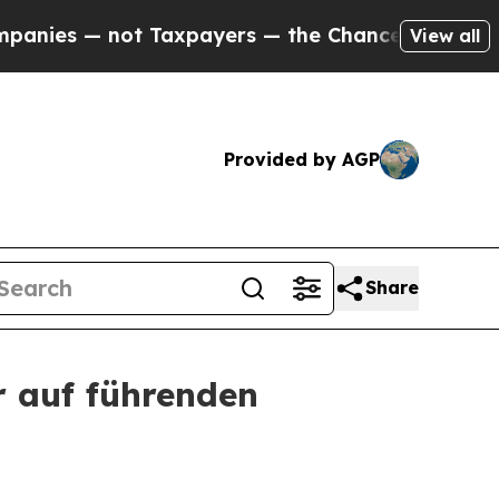
ot Taxpayers — the Chance to Cash in on Publicl
View all
Provided by AGP
Share
r auf führenden