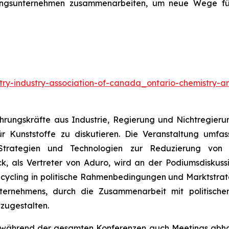
kungsunternehmen zusammenarbeiten, um neue Wege für
try-industry-association-of-canada_ontario-chemistry-an
Führungskräfte aus Industrie, Regierung und Nichtregi
für Kunststoffe zu diskutieren. Die Veranstaltung umfa
 Strategien und Technologien zur Reduzierung von 
, als Vertreter von Aduro, wird an der Podiumsdiskuss
Recycling in politische Rahmenbedingungen und Marktstrat
ernehmens, durch die Zusammenarbeit mit politischen 
tzugestalten.
o während der gesamten Konferenzen auch Meetings abhal